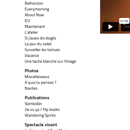
Belhorizon
Everymorning
About Now
ICU
Maintenant
L’atelier
Si j’avais dix doigts
Le jour du soleil
Surveiller les tortues
Vacance
Une tache blanche sur l’image
Photos
Miscellaneous
A quoi tu penses ?
Nantes
Publications
Sūmbolón
J’ai vu ça / flip books
Wandering Spirits
Spectacle vivant