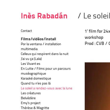
Inès Rabadán
/ Le sole
Contact
1’ film for 2
workshop
Films/vidéos/install
Prod : CVB /
Por la ventana / installation
multimedia
Celleux qui respirent dans la nuit
J’ai vu ça (Lala)
Les Vivant·es
En Lutte / Films pour un parcours
muséographique
Karaoké domestique
Quand tu n’es pas là
Le soleil a rendez-vous avec la lune
Les créatures
Belvédère
Emy’s project
Thérèse & Magritte